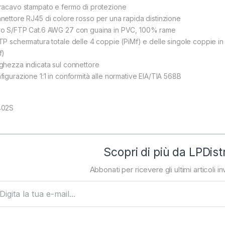
racavo stampato e fermo di protezione
nettore RJ45 di colore rosso per una rapida distinzione
o S/FTP Cat.6 AWG 27 con guaina in PVC, 100% rame
TP schermatura totale delle 4 coppie (PiMf) e delle singole coppie in
f)
ghezza indicata sul connettore
figurazione 1:1 in conformità alle normative EIA/TIA 568B
402S
Scopri di più da LPDist
Abbonati per ricevere gli ultimi articoli inv
ta la tua e-mail...