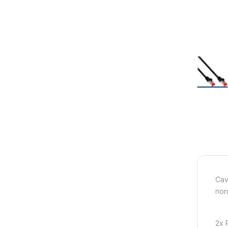
Cav
nor
2x 