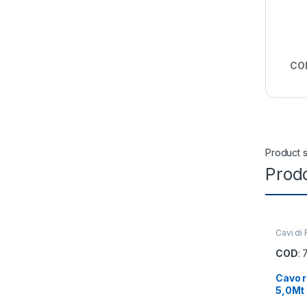
CO
Product s
Prodo
Cavi di
COD
:
Cavo r
5,0Mt