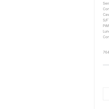
Ser
Con
Cav
S/F
PiM
Lun
Con
76
Digi