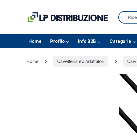
Skip to navigation
Skip to content
Search f
Home
Profilo
Info B2B
Categorie
Home
Cavetteria ed Adattatori
Cavi