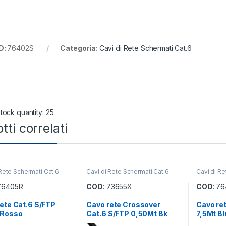
D:
76402S
Categoria:
Cavi di Rete Schermati Cat.6
tock quantity: 25
tti correlati
 Rete Schermati Cat.6
Cavi di Rete Schermati Cat.6
Cavi di Re
 76405R
COD
: 73655X
COD
: 7
ete Cat.6 S/FTP
Cavo rete Crossover
Cavo re
 Rosso
Cat.6 S/FTP 0,50Mt Bk
7,5Mt Bl