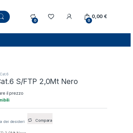
0,00
€
0
0
Cat.6
Cat.6 S/FTP 2,0Mt Nero
are il prezzo
ibili
Compara
ta dei desideri