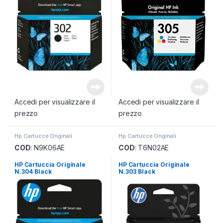
Accedi per visualizzare il
Accedi per visualizzare il
prezzo
prezzo
Hp Cartucce Originali
Hp Cartucce Originali
COD
: N9K06AE
COD
: T6N02AE
HP Cartuccia Originale
HP Cartuccia Originale
N.304 Black
N.303 Black