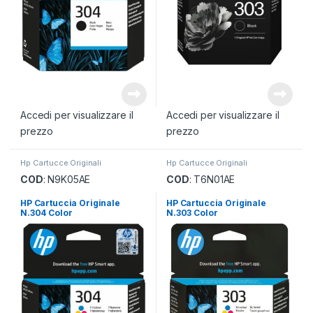
Accedi per visualizzare il
Accedi per visualizzare il
prezzo
prezzo
Hp Cartucce Originali
Hp Cartucce Originali
COD
: N9K05AE
COD
: T6N01AE
HP Cartuccia Originale
HP Cartuccia Originale
N.304 Color
N.303 Color