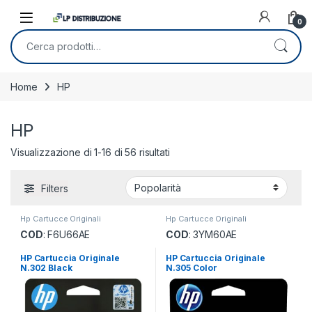
Skip to navigation
Skip to content
0
Cerca:
Home
HP
HP
Popolarità
Visualizzazione di 1-16 di 56 risultati
Filters
Hp Cartucce Originali
Hp Cartucce Originali
COD
: F6U66AE
COD
: 3YM60AE
HP Cartuccia Originale
HP Cartuccia Originale
N.302 Black
N.305 Color