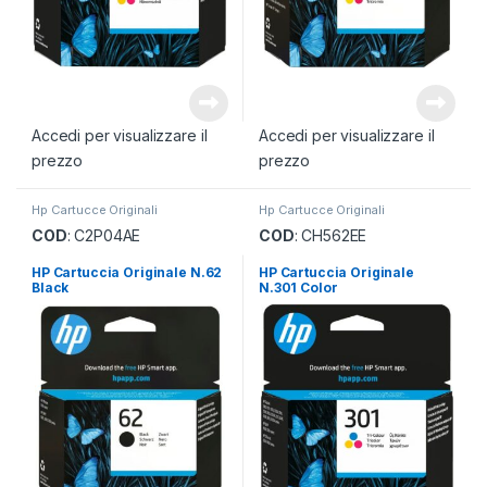
Accedi per visualizzare il
Accedi per visualizzare il
prezzo
prezzo
Hp Cartucce Originali
Hp Cartucce Originali
COD
: C2P04AE
COD
: CH562EE
HP Cartuccia Originale N.62
HP Cartuccia Originale
Black
N.301 Color