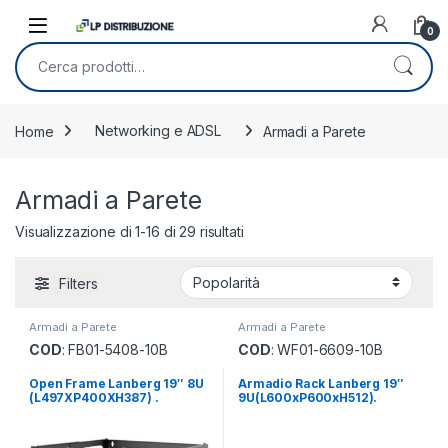
Skip to navigation
Skip to content
0
Cerca:
Home
Networking e ADSL
Armadi a Parete
Armadi a Parete
Popolarità
Visualizzazione di 1-16 di 29 risultati
Filters
Armadi a Parete
Armadi a Parete
COD
: FB01-5408-10B
COD
: WF01-6609-10B
Open Frame Lanberg 19″ 8U
Armadio Rack Lanberg 19″
(L497XP400XH387) .
9U(L600xP600xH512).