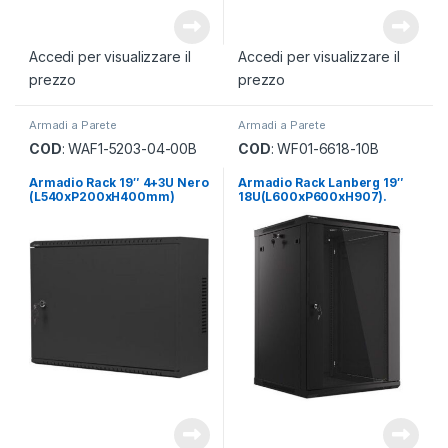
Accedi per visualizzare il
Accedi per visualizzare il
prezzo
prezzo
Armadi a Parete
Armadi a Parete
COD
: WAF1-5203-04-00B
COD
: WF01-6618-10B
Armadio Rack 19″ 4+3U Nero
Armadio Rack Lanberg 19″
(L540xP200xH400mm)
18U(L600xP600xH907).