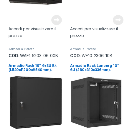
Accedi per visualizzare il
Accedi per visualizzare il
prezzo
prezzo
Armadi a Parete
Armadi a Parete
COD
: WAF1-5203-06-00B
COD
: WF10-2306-10B
Armadio Rack 19″ 6+3U Bk
Armadio Rack Lanberg 10″
(L540xP200xH540mm).
6U (280x310x336mm).