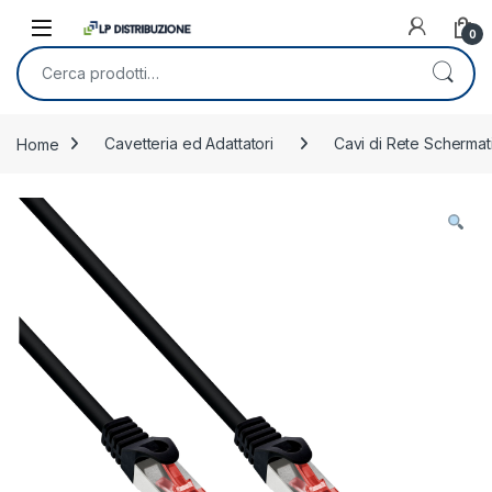
Skip to navigation
Skip to content
0
Cerca:
Home
Cavetteria ed Adattatori
Cavi di Rete Schermati