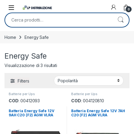
Skip to navigation
Skip to content
0
Cerca:
Home
Energy Safe
Energy Safe
Popolarità
Visualizzazione di 3 risultati
Filters
Batterie per Ups
Batterie per Ups
COD
: 00412093
COD
: 004120810
Batteria Energy Safe 12V
Batteria Energy Safe 12V 7AH
9AH C20 (F2) AGM VLRA
C20 (F2) AGM VLRA