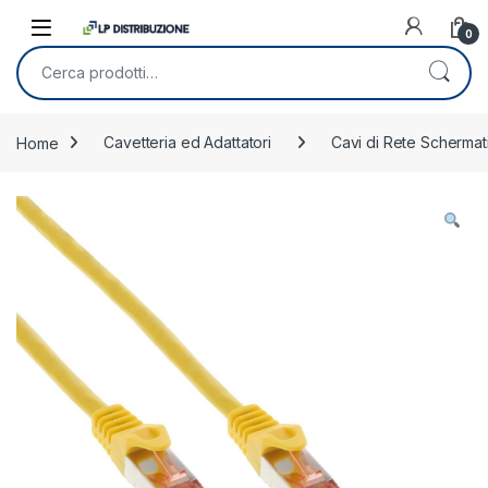
Skip to navigation
Skip to content
0
Cerca:
Home
Cavetteria ed Adattatori
Cavi di Rete Schermati