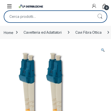
Skip to navigation
Skip to content
0
Cerca:
Home
Cavetteria ed Adattatori
Cavi Fibra Ottica