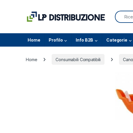
Skip to navigation
Skip to content
Search f
Home
Profilo
Info B2B
Categorie
Home
Consumabili Compatibili
Cano