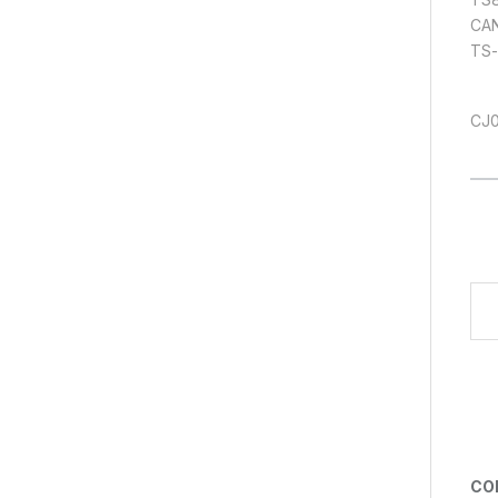
CAN
TS-
CJ
Digi
CO