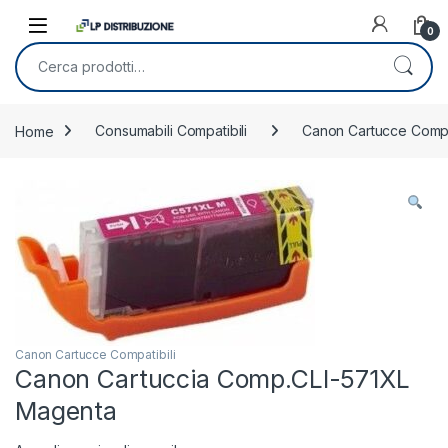
Skip to navigation
Skip to content
0
Cerca:
Home
Consumabili Compatibili
Canon Cartucce Compat
Canon Cartucce Compatibili
Canon Cartuccia Comp.CLI-571XL
Magenta