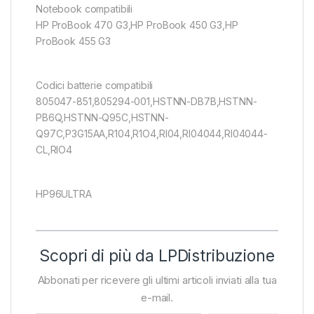
Notebook compatibili
HP ProBook 470 G3,HP ProBook 450 G3,HP
ProBook 455 G3
Codici batterie compatibili
805047-851,805294-001,HSTNN-DB7B,HSTNN-
PB6Q,HSTNN-Q95C,HSTNN-
Q97C,P3G15AA,R104,R1O4,RI04,RI04044,RI04044-
CL,RIO4
HP96ULTRA
Scopri di più da LPDistribuzione
Abbonati per ricevere gli ultimi articoli inviati alla tua
e-mail.