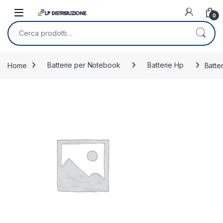
Skip to navigation
Skip to content
0
Cerca:
Home
Batterie per Notebook
Batterie Hp
Batte