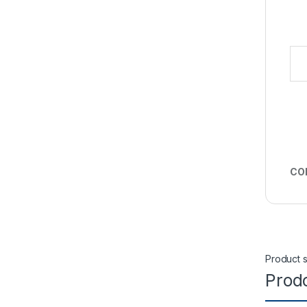
Digi
CO
Product s
Prodo