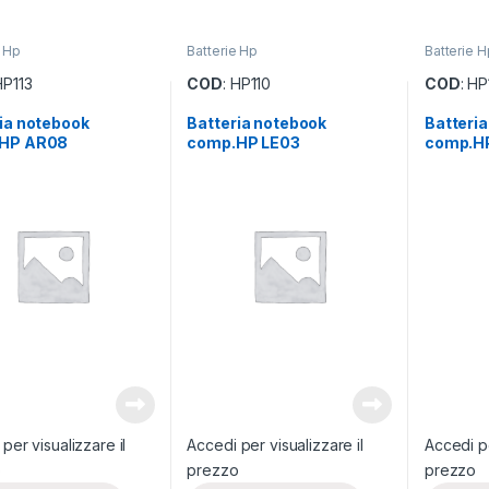
e Hp
Batterie Hp
Batterie H
HP113
COD
: HP110
COD
: H
ia notebook
Batteria notebook
Batteri
HP AR08
comp.HP LE03
comp.H
per visualizzare il
Accedi per visualizzare il
Accedi pe
o
prezzo
prezzo