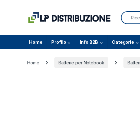
Skip to navigation
Skip to content
Search f
Home
Profilo
Info B2B
Categorie
Home
Batterie per Notebook
Batter