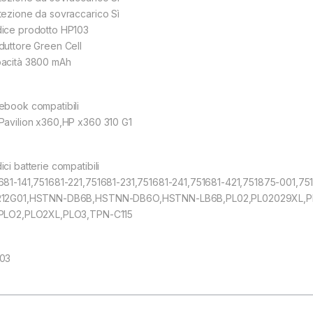
tezione da sovraccarico Sì
ice prodotto HP103
duttore Green Cell
acità 3800 mAh
ebook compatibili
Pavilion x360,HP x360 310 G1
ci batterie compatibili
681-141,751681-221,751681-231,751681-241,751681-421,751875-001,
12G01,HSTNN-DB6B,HSTNN-DB6O,HSTNN-LB6B,PL02,PL02029XL,PL
PLO2,PLO2XL,PLO3,TPN-C115
03