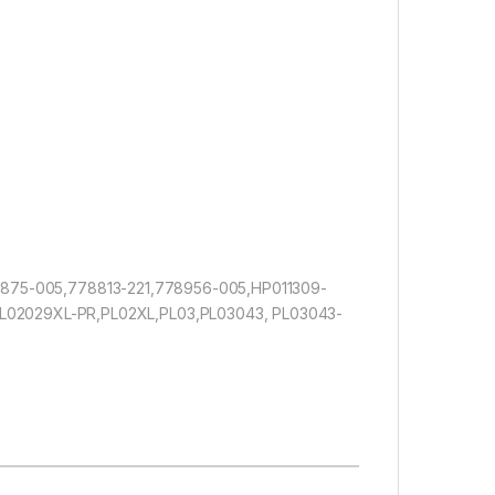
751875-005,778813-221,778956-005,HP011309-
02029XL-PR,PL02XL,PL03,PL03043, PL03043-