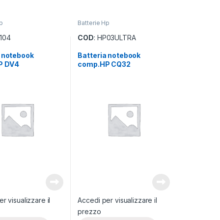
p
Batterie Hp
P104
COD
: HP03ULTRA
a notebook
Batteria notebook
P DV4
comp.HP CQ32
r visualizzare il
Accedi per visualizzare il
prezzo