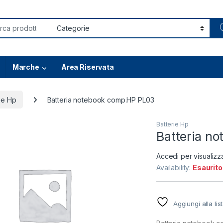
or:
Marche
Area Riservata
ie Hp
Batteria notebook comp.HP PL03
Batterie Hp
Batteria n
Accedi per visualizz
Availability:
Esaurito
Aggiungi alla lis