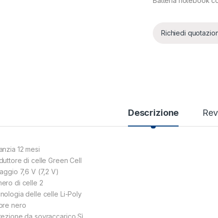
Batteria notebook 
Richiedi quotazio
Descrizione
Rev
anzia 12 mesi
duttore di celle Green Cell
taggio 7,6 V (7,2 V)
ero di celle 2
nologia delle celle Li-Poly
ore nero
tezione da sovraccarico Sì