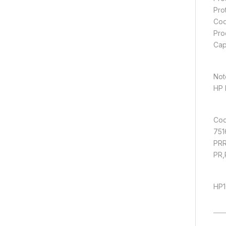
Pro
Cod
Pro
Cap
Not
HP 
Codi
751
PRR
PR,
HP1