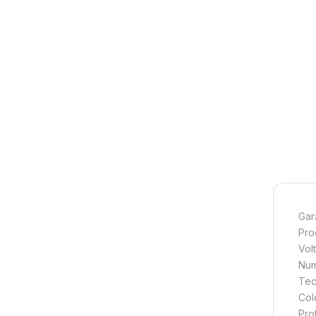
Gar
Pro
Vol
Num
Tec
Col
Pro