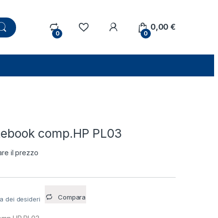
0,00
€
0
0
otebook comp.HP PL03
are il prezzo
Compara
ta dei desideri