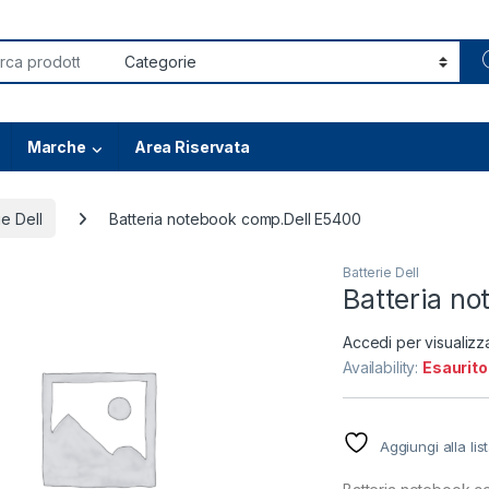
or:
Marche
Area Riservata
ie Dell
Batteria notebook comp.Dell E5400
Batterie Dell
Batteria n
Accedi per visualizz
Availability:
Esaurito
Aggiungi alla lis