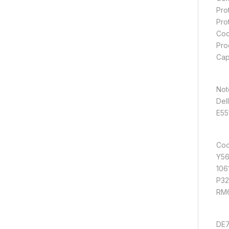
Pro
Pro
Cod
Pro
Cap
Not
Del
E55
Codi
Y56
106
P32
RM6
DE7