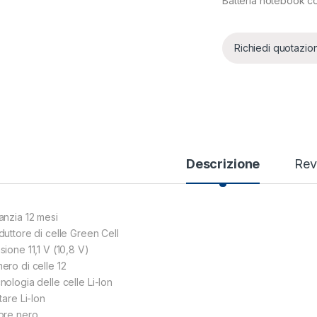
Batteria notebook c
Richiedi quotazio
Descrizione
Rev
anzia 12 mesi
duttore di celle Green Cell
sione 11,1 V (10,8 V)
ero di celle 12
nologia delle celle Li-Ion
tare Li-lon
ore nero