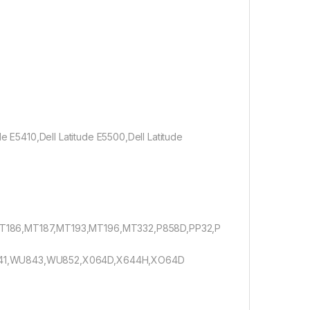
de E5410,Dell Latitude E5500,Dell Latitude
186,MT187,MT193,MT196,MT332,P858D,PP32,P
841,WU843,WU852,X064D,X644H,XO64D