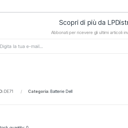
Scopri di più da LPDist
Abbonati per ricevere gli ultimi articoli inv
ta la tua e-mail...
D:
DE71
Categoria:
Batterie Dell
tock quantity: 0