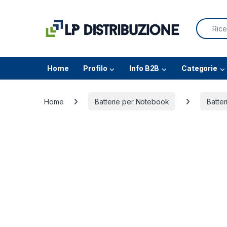
Skip to navigation
Skip to content
Search f
Home
Profilo
Info B2B
Categorie
Home
Batterie per Notebook
Batter