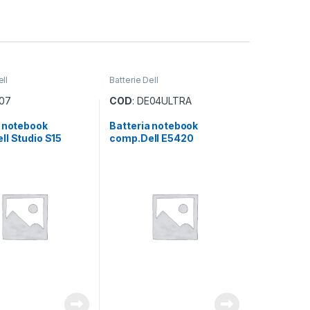
ell
Batterie Dell
E07
COD
: DE04ULTRA
a notebook
Batteria notebook
ll Studio S15
comp.Dell E5420