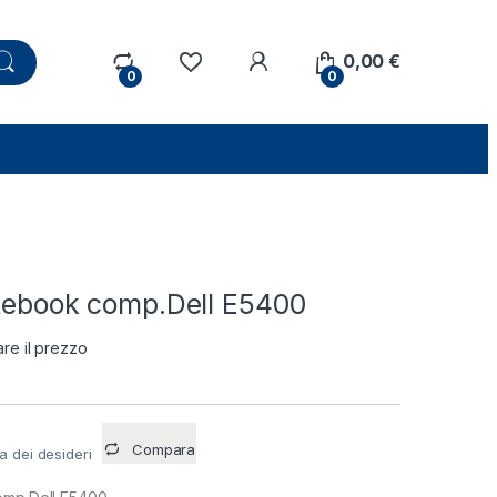
0,00
€
0
0
otebook comp.Dell E5400
are il prezzo
Compara
ta dei desideri