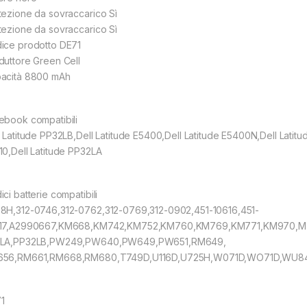
tezione da sovraccarico Sì
tezione da sovraccarico Sì
ice prodotto DE71
duttore Green Cell
acità 8800 mAh
ebook compatibili
l Latitude PP32LB,Dell Latitude E5400,Dell Latitude E5400N,Dell Latitu
10,Dell Latitude PP32LA
ci batterie compatibili
8H,312-0746,312-0762,312-0769,312-0902,451-10616,451-
17,A2990667,KM668,KM742,KM752,KM760,KM769,KM771,KM970,MT
LA,PP32LB,PW249,PW640,PW649,PW651,RM649,
56,RM661,RM668,RM680,T749D,U116D,U725H,W071D,WO71D,WU
1