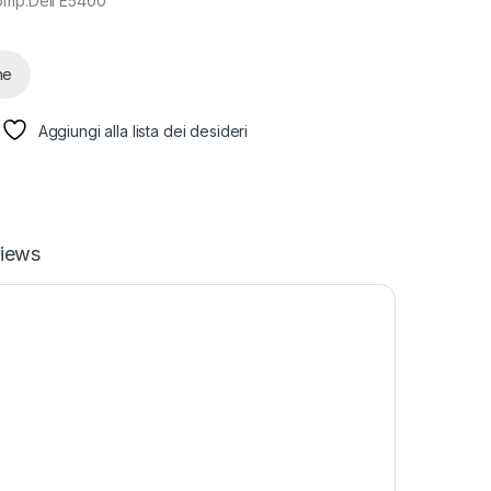
omp.Dell E5400
ne
Aggiungi alla lista dei desideri
iews