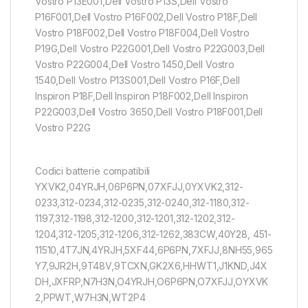
Vostro P13E001,Dell Vostro P13S,Dell Vostro
P16F001,Dell Vostro P16F002,Dell Vostro P18F,Dell
Vostro P18F002,Dell Vostro P18F004,Dell Vostro
P19G,Dell Vostro P22G001,Dell Vostro P22G003,Dell
Vostro P22G004,Dell Vostro 1450,Dell Vostro
1540,Dell Vostro P13S001,Dell Vostro P16F,Dell
Inspiron P18F,Dell Inspiron P18F002,Dell Inspiron
P22G003,Dell Vostro 3650,Dell Vostro P18F001,Dell
Vostro P22G
Codici batterie compatibili
YXVK2,04YRJH,06P6PN,07XFJJ,0YXVK2,312-
0233,312-0234,312-0235,312-0240,312-1180,312-
1197,312-1198,312-1200,312-1201,312-1202,312-
1204,312-1205,312-1206,312-1262,383CW,40Y28, 451-
11510,4T7JN,4YRJH,5XF44,6P6PN,7XFJJ,8NH55,965
Y7,9JR2H,9T48V,9TCXN,GK2X6,HHWT1,J1KND,J4X
DH,JXFRP,N7H3N,O4YRJH,O6P6PN,O7XFJJ,OYXVK
2,PPWT,W7H3N,WT2P4