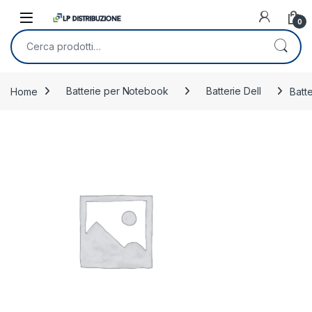
Skip to navigation
Skip to content
0
Cerca:
Home
Batterie per Notebook
Batterie Dell
Batt