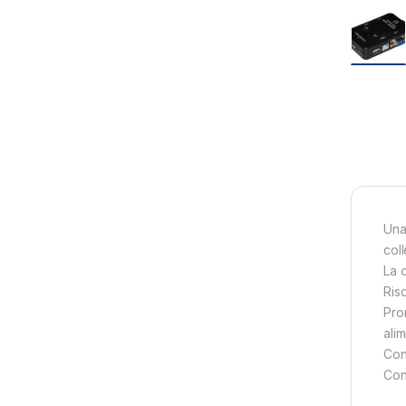
Una
col
La 
Ris
Pro
ali
Con
Con