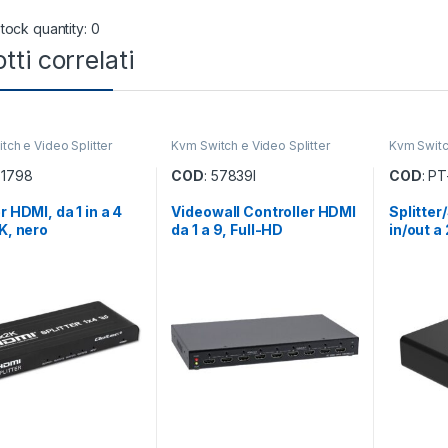
tock quantity: 0
tti correlati
tch e Video Splitter
Kvm Switch e Video Splitter
Kvm Switch
51798
COD
: 57839I
COD
: P
r HDMI, da 1 in a 4
Videowall Controller HDMI
Splitter
4K, nero
da 1 a 9, Full-HD
in/out a 