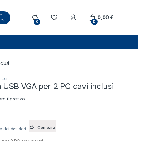
0,00
€
0
0
clusi
itter
 USB VGA per 2 PC cavi inclusi
are il prezzo
Compara
ta dei desideri