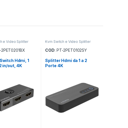
 e Video Splitter
Kvm Switch e Video Splitter
T-2PET0201BX
COD
: PT-2PET0102SY
/Switch Hdmi, 1
Splitter Hdmi da 1 a 2
2 in/out, 4K
Porte 4K