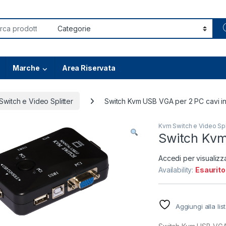
or:
Marche
Area Riservata
Switch e Video Splitter
Switch Kvm USB VGA per 2 PC cavi in
Kvm Switch e Video Spl
Switch Kvm
Accedi per visualizz
Availability:
Esaurito
Aggiungi alla lis