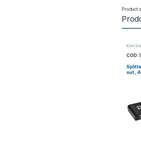
Product s
Prodo
Kvm Swi
COD
: 
Splitte
out , 