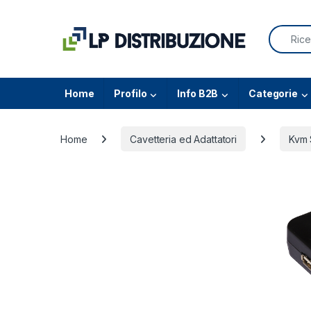
Skip to navigation
Skip to content
Search f
Home
Profilo
Info B2B
Categorie
Home
Cavetteria ed Adattatori
Kvm 