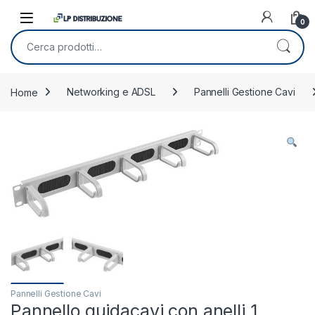
Skip to navigation
Skip to content
0
Cerca:
Home
Networking e ADSL
Pannelli Gestione Cavi
Pannelli Gestione Cavi
Pannello guidacavi con anelli 1