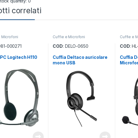
tock quantity: 0
tti correlati
e Microfoni
Cuffie e Microfoni
Cuffie e M
 981-000271
COD
: DELO-0650
COD
: HL
 PC Logitech H110
Cuffia Deltaco auricolare
Cuffia D
mono USB
Microfo