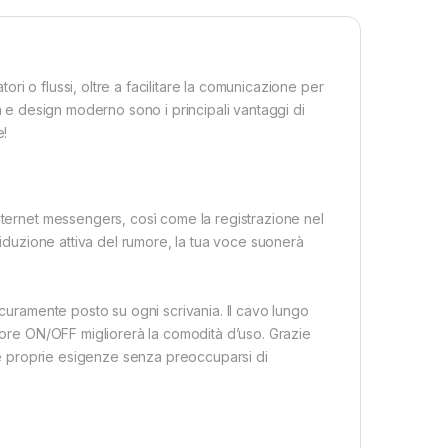
i o flussi, oltre a facilitare la comunicazione per
lità e design moderno sono i principali vantaggi di
e!
nternet messengers, così come la registrazione nel
 riduzione attiva del rumore, la tua voce suonerà
icuramente posto su ogni scrivania. Il cavo lungo
ttore ON/OFF migliorerà la comodità d’uso. Grazie
lle proprie esigenze senza preoccuparsi di