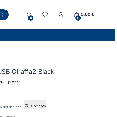
0,00
€
0
0
USB Giraffa2 Black
are il prezzo
Compara
ta dei desideri