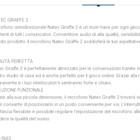
EC GIRAFFE 2
rofono omnidirezionale Natec Giraffe 2 è un must-have per ogni giocator
utenti di tutti i comunicatori. Convertitore audio di alta qualità, sensibi
sto prodotto. Il microfono Natec Giraffe 2 soddisferà le tue aspettativ
LITÀ PERFETTA
ec Giraffe 2 è perfettamente attrezzato per le conversazioni tramite i
tro studio di casa ed è anche perfetto per il gioco online. Grazie alla
ramente e i tuoi interlocutori ti sentiranno forte e chiaro.
UZIONE FUNZIONALE
zie alla sua piccola dimensione, il microfono Natec Giraffe 2 troverà s
 m consente di posizionarlo in un posto conveniente per voi. L’interru
a fascia flessibile è possibile regolare l’impostazione del microfono a
dere la qualità del suono.
-1563