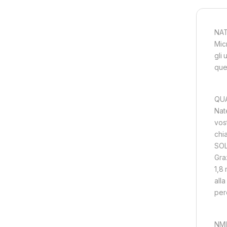
NAT
Mic
gli 
que
QUA
Nat
vos
chia
SOL
Gra
1,8
all
per
NMI