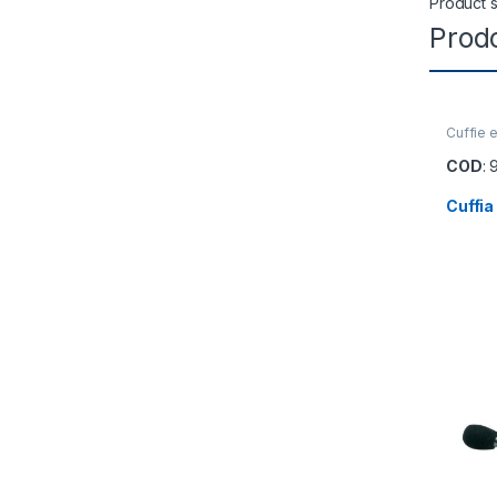
Product s
Prodo
Cuffie 
COD
:
Cuffia