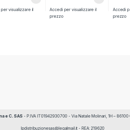
per visualizzare il
Accedi per visualizzare il
Accedi pe
o
prezzo
prezzo
na e C. SAS
- P.IVA IT01942930700 - Via Natale Molinari, 1H – 86100 
lpdistribuzionesas@legalmail.it - REA: 219620