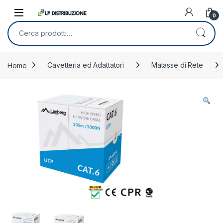
Skip to navigation
Skip to content
0
Cerca:
Home
Cavetteria ed Adattatori
Matasse di Rete