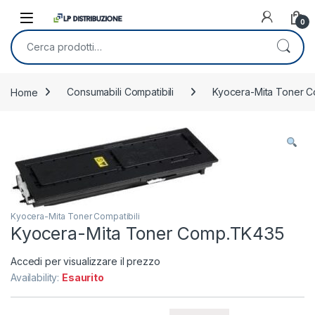
Skip to navigation
Skip to content
0
Cerca:
Home
Consumabili Compatibili
Kyocera-Mita Toner Co
Kyocera-Mita Toner Compatibili
Kyocera-Mita Toner Comp.TK435
Accedi per visualizzare il prezzo
Availability:
Esaurito