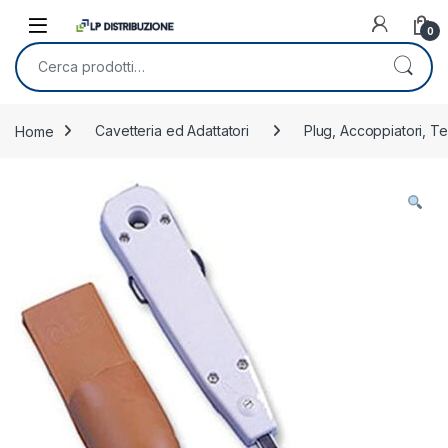
Skip to navigation
Skip to content
0
Cerca:
Home
Cavetteria ed Adattatori
Plug, Accoppiatori, Te