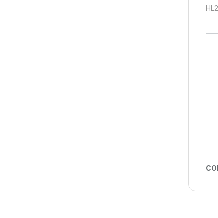
HL2
Digi
CO