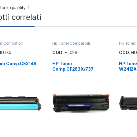
tock quantity: 1
tti correlati
r Compatibili
Hp Toner Compatibili
Hp Toner 
 HL074
COD
: HL026
COD
: H
um Comp.CE314A
HP Toner
HP Tone
Comp.CF283X/737
W2412A 