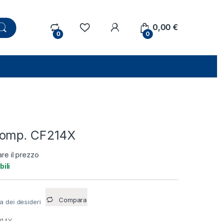
0,00
€
0
0
Comp. CF214X
are il prezzo
bili
Compara
ta dei desideri