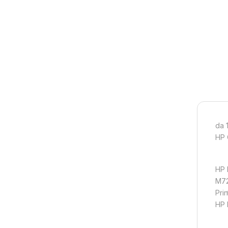
da 
HP 
HP 
M72
Pri
HP 