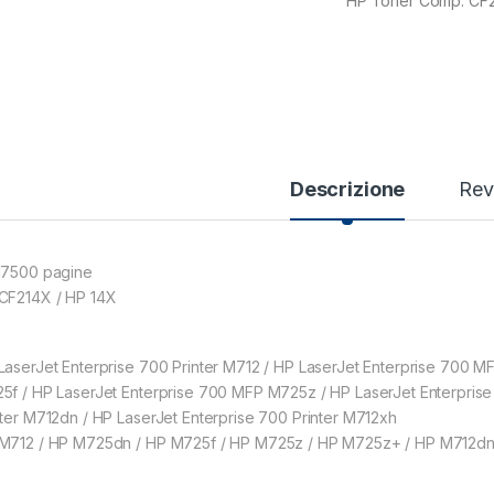
HP Toner Comp. CF
Descrizione
Rev
17500 pagine
CF214X / HP 14X
LaserJet Enterprise 700 Printer M712 / HP LaserJet Enterprise 700 
5f / HP LaserJet Enterprise 700 MFP M725z / HP LaserJet Enterpris
nter M712dn / HP LaserJet Enterprise 700 Printer M712xh
M712 / HP M725dn / HP M725f / HP M725z / HP M725z+ / HP M712dn