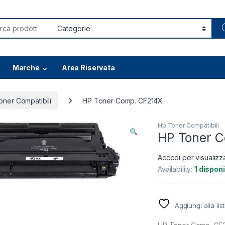
or:
Marche
Area Riservata
oner Compatibili
HP Toner Comp. CF214X
Hp Toner Compatibili
HP Toner 
Accedi per visualizz
Availability:
1 disponi
Aggiungi alla lis