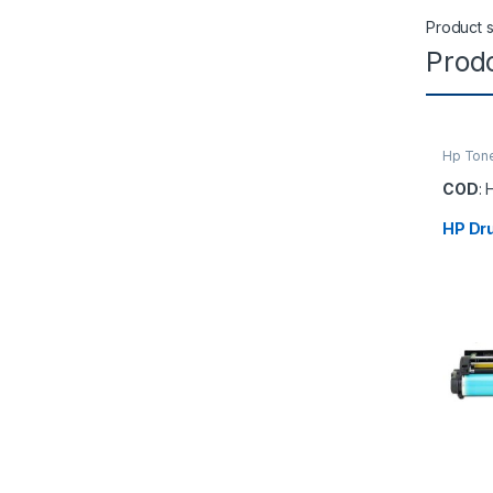
Product s
Prodo
Hp Tone
COD
:
HP Dr