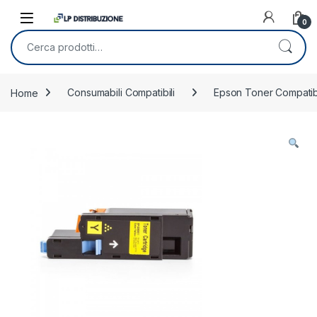
Skip to navigation
Skip to content
0
Cerca:
Home
Consumabili Compatibili
Epson Toner Compatibi