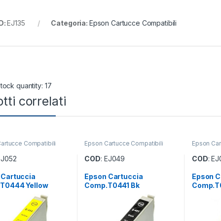
D:
EJ135
Categoria:
Epson Cartucce Compatibili
tock quantity: 17
tti correlati
artucce Compatibili
Epson Cartucce Compatibili
Epson Car
 EJ052
COD
: EJ049
COD
: E
 Cartuccia
Epson Cartuccia
Epson C
T0444 Yellow
Comp.T0441 Bk
Comp.T