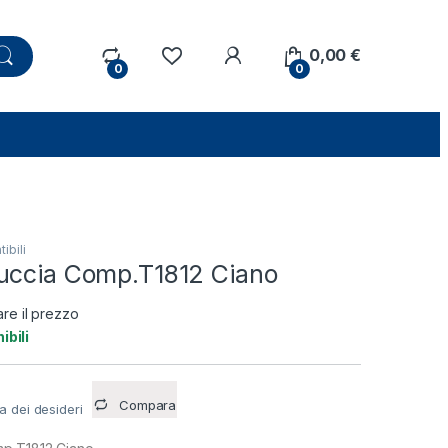
0,00
€
0
0
ibili
uccia Comp.T1812 Ciano
are il prezzo
ibili
Compara
ta dei desideri