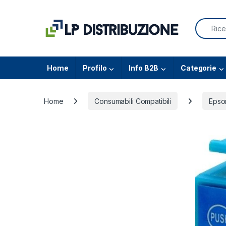
Skip to navigation
Skip to content
Search f
Home
Profilo
Info B2B
Categorie
Home
Consumabili Compatibili
Epso