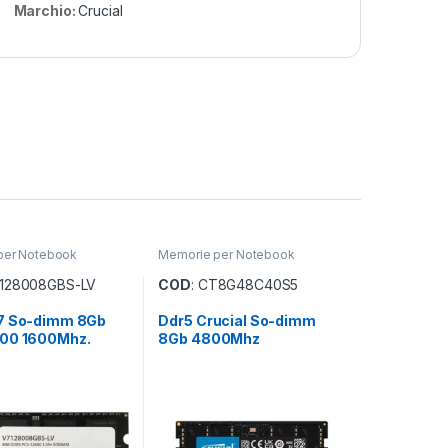
Marchio:
Crucial
per Notebook
Memorie per Notebook
7128008GBS-LV
COD
: CT8G48C40S5
7 So-dimm 8Gb
Ddr5 Crucial So-dimm
00 1600Mhz.
8Gb 4800Mhz