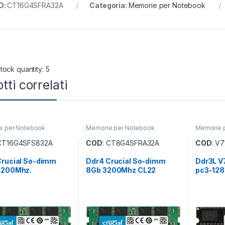
D:
CT16G4SFRA32A
Categoria:
Memorie per Notebook
tock quantity: 5
tti correlati
e per Notebook
Memorie per Notebook
Memorie 
 CT16G4SFS832A
COD
: CT8G4SFRA32A
COD
: V
Crucial So-dimm
Ddr4 Crucial So-dimm
Ddr3L V
3200Mhz.
8Gb 3200Mhz CL22
pc3-128