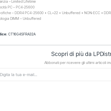
anzia – Limited Lifetime
ocità PC – PC4-25600
cifiche – DDR4 PC4-25600 • CL=22 • Unbuffered • NON-ECC • DDR
ologia DIMM – Unbuffered
ice:
CT16G4SFRA32A
Scopri di più da LPDist
Abbonati per ricevere gli ultimi articoli inv
ta la tua e-mail...