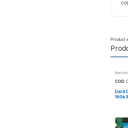
CO
Product s
Prodo
Memori
COD
:
Ddr4 
16Gb 