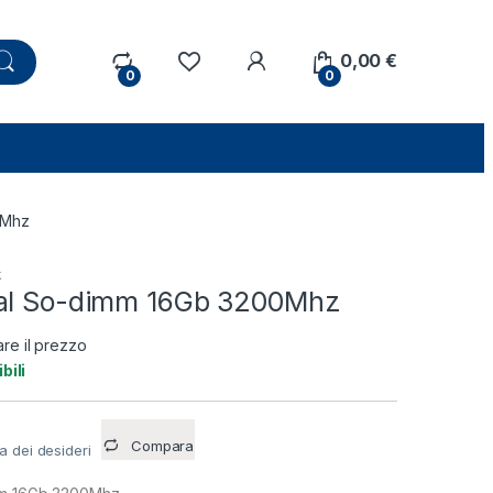
0,00
€
0
0
0Mhz
k
ial So-dimm 16Gb 3200Mhz
are il prezzo
bili
Compara
ta dei desideri