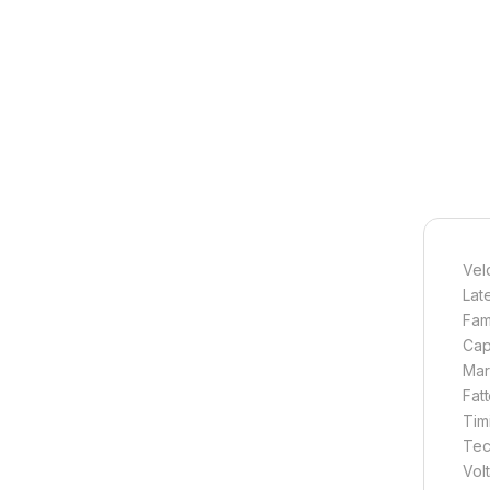
Vel
Lat
Fam
Cap
Mar
Fat
Tim
Tec
Vol