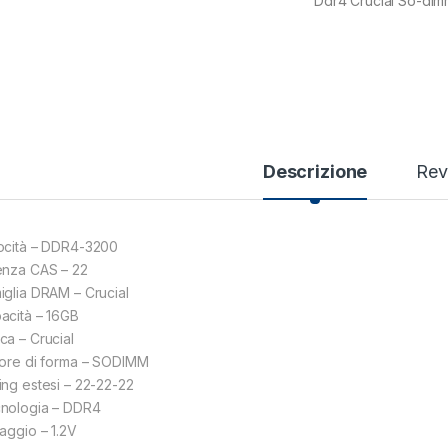
Ddr4 Crucial So-di
Descrizione
Rev
ocità – DDR4-3200
enza CAS – 22
iglia DRAM – Crucial
acità – 16GB
ca – Crucial
tore di forma – SODIMM
ing estesi – 22-22-22
nologia – DDR4
taggio – 1.2V