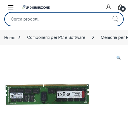
Skip to navigation
Skip to content
0
Cerca:
Home
Componenti per PC e Software
Memorie per 