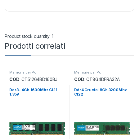
Product stock quantity: 1
Prodotti correlati
Memorie per Pc
Memorie per Pc
COD
: CT51264BD160BJ
COD
: CT8G4DFRA32A
Ddr3L 4Gb 1600Mhz CL11
Ddr4 Crucial 8Gb 3200Mhz
1.35V
Cl22