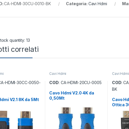
D:
CA-HDMI-30CU-0010-BK
Categoria:
Cavi Hdmi
Ma
tock quantity: 13
tti correlati
mi
Cavi Hdmi
Cavi Hdmi
 CA-HDMI-30CC-0050-
COD
: CA-HDMI-20CU-0005
COD
: C
BK
Cavo Hdmi V2.0 4K da
0,50Mt
dmi V2.1 8K da 5Mt
Cavo Hdm
Ottica 3