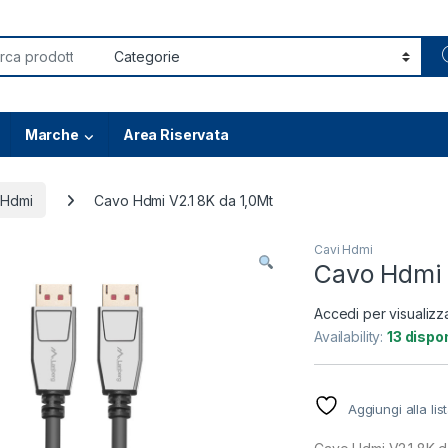
or:
Marche
Area Riservata
 Hdmi
Cavo Hdmi V2.1 8K da 1,0Mt
Cavi Hdmi
Cavo Hdmi 
Accedi per visualizz
Availability:
13 dispon
Aggiungi alla lis