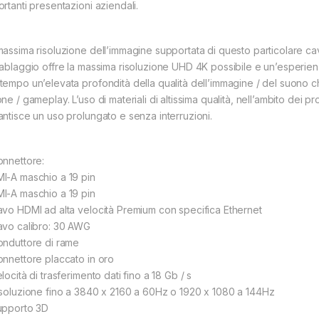
ortanti presentazioni aziendali.
massima risoluzione dell’immagine supportata di questo particolare ca
cablaggio offre la massima risoluzione UHD 4K possibile e un’esperien
tempo un’elevata profondità della qualità dell’immagine / del suono ch
ne / gameplay. L’uso di materiali di altissima qualità, nell’ambito dei 
antisce un uso prolungato e senza interruzioni.
onnettore:
I-A maschio a 19 pin
I-A maschio a 19 pin
avo HDMI ad alta velocità Premium con specifica Ethernet
avo calibro: 30 AWG
onduttore di rame
onnettore placcato in oro
locità di trasferimento dati fino a 18 Gb / s
isoluzione fino a 3840 x 2160 a 60Hz o 1920 x 1080 a 144Hz
upporto 3D