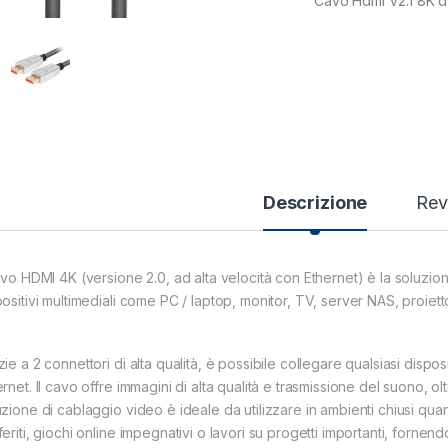
Cavo Hdmi V2.1 8K d
Descrizione
Rev
cavo HDMI 4K (versione 2.0, ad alta velocità con Ethernet) è la soluzion
ositivi multimediali come PC / laptop, monitor, TV, server NAS, proiett
ie a 2 connettori di alta qualità, è possibile collegare qualsiasi dispo
rnet. Il cavo offre immagini di alta qualità e trasmissione del suono, o
uzione di cablaggio video è ideale da utilizzare in ambienti chiusi qu
eriti, giochi online impegnativi o lavori su progetti importanti, fornendo