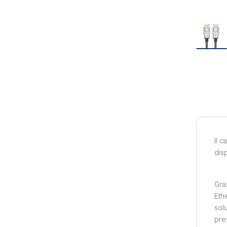
Il 
disp
Graz
Ethe
sol
pref