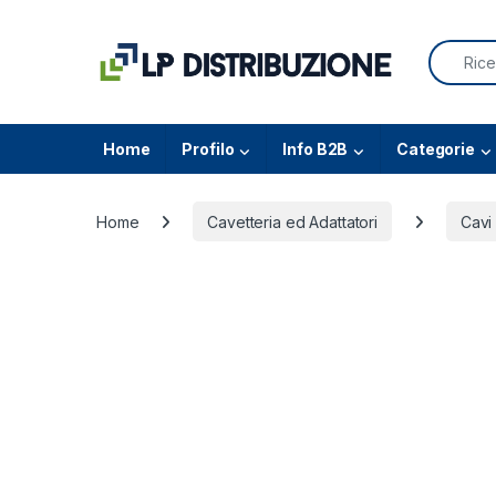
Skip to navigation
Skip to content
Search f
Home
Profilo
Info B2B
Categorie
Home
Cavetteria ed Adattatori
Cavi