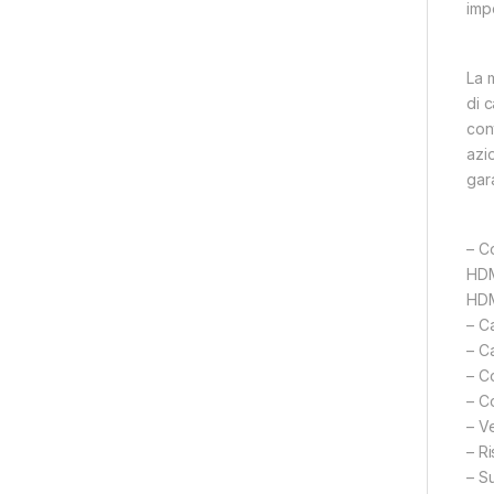
imp
La 
di 
con
azio
gar
– C
HDM
HDM
– C
– C
– C
– C
– Ve
– R
– S