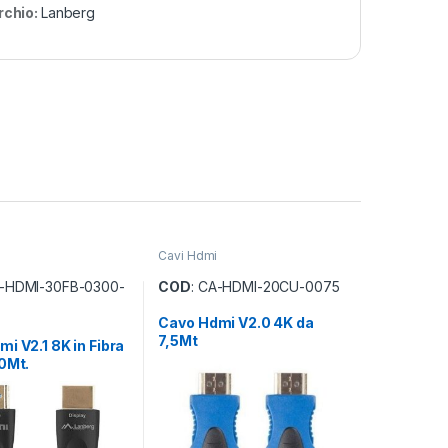
rchio:
Lanberg
Cavi Hdmi
A-HDMI-30FB-0300-
COD
: CA-HDMI-20CU-0075
Cavo Hdmi V2.0 4K da
7,5Mt
i V2.1 8K in Fibra
0Mt.