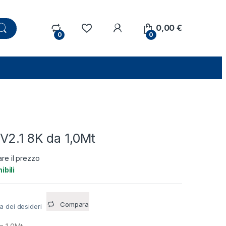
0,00
€
0
0
V2.1 8K da 1,0Mt
are il prezzo
ibili
Compara
ta dei desideri