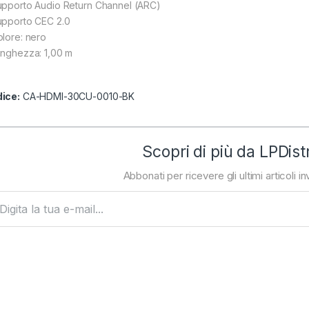
upporto Audio Return Channel (ARC)
upporto CEC 2.0
olore: nero
unghezza: 1,00 m
ice:
CA-HDMI-30CU-0010-BK
Scopri di più da LPDist
Abbonati per ricevere gli ultimi articoli inv
ta la tua e-mail...