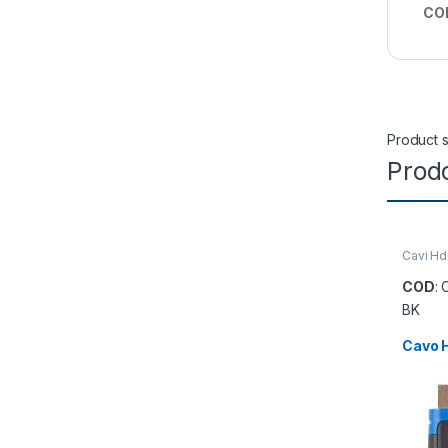
CO
Product s
Prodo
Cavi Hd
COD
:
BK
Cavo H