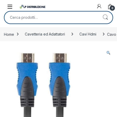
Skip to navigation
Skip to content
0
Cerca:
Home
Cavetteria ed Adattatori
Cavi Hdmi
Cavo 