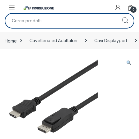
Skip to navigation
Skip to content
0
Cerca:
Home
Cavetteria ed Adattatori
Cavi Displayport