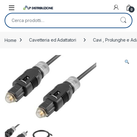
Skip to navigation
Skip to content
0
Cerca:
Home
Cavetteria ed Adattatori
Cavi , Prolunghe e Ada