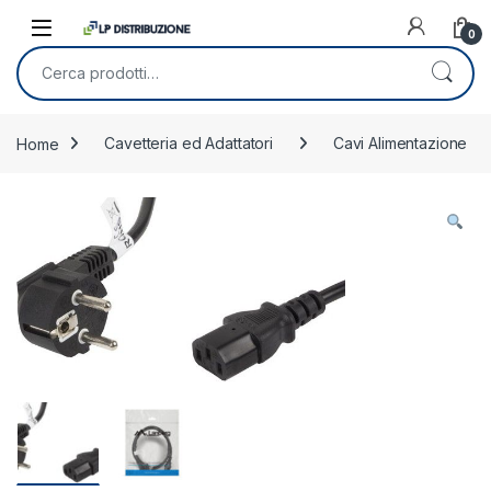
Skip to navigation
Skip to content
0
Cerca:
Home
Cavetteria ed Adattatori
Cavi Alimentazione