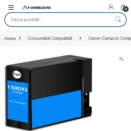
Skip to navigation
Skip to content
0
Cerca:
Home
Consumabili Compatibili
Canon Cartucce Compat