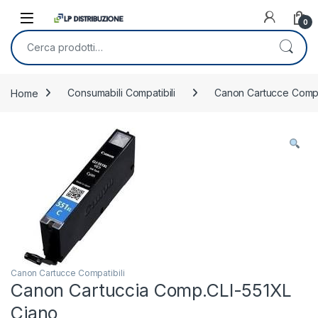
Skip to navigation
Skip to content
0
Cerca:
Home
Consumabili Compatibili
Canon Cartucce Compat
Canon Cartucce Compatibili
Canon Cartuccia Comp.CLI-551XL
Ciano