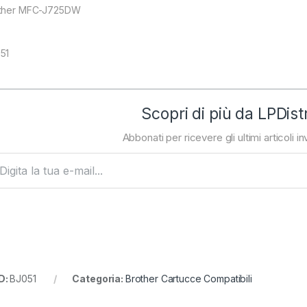
ther MFC-J725DW
51
Scopri di più da LPDist
Abbonati per ricevere gli ultimi articoli inv
ta la tua e-mail...
D:
BJ051
Categoria:
Brother Cartucce Compatibili