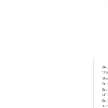
BRO
122
Sta
Bro
Bro
MFC
Bro
J62