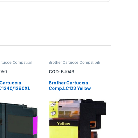
rtucce Compatibili
Brother Cartucce Compatibili
J050
COD
: BJ046
 Cartuccia
Brother Cartuccia
C1240/1280XL
Comp.LC123 Yellow