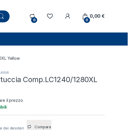
0,00
€
0
0
0XL Yellow
tibili
rtuccia Comp.LC1240/1280XL
are il prezzo
bili
Compara
ta dei desideri