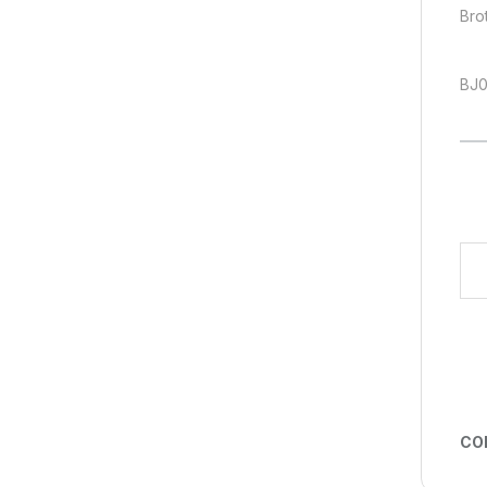
Bro
BJ0
Digi
CO