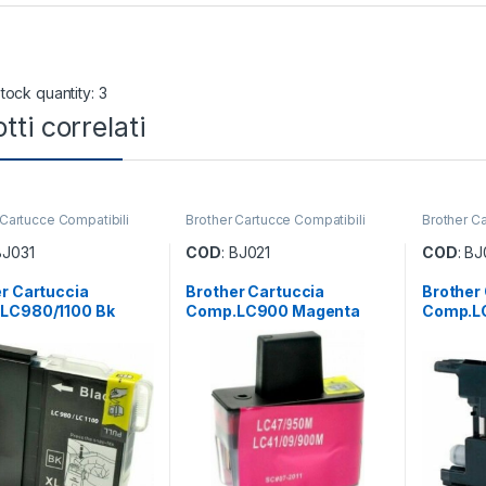
tock quantity: 3
tti correlati
 Cartucce Compatibili
Brother Cartucce Compatibili
Brother Ca
BJ031
COD
: BJ021
COD
: B
r Cartuccia
Brother Cartuccia
Brother
LC980/1100 Bk
Comp.LC900 Magenta
Comp.L
Mag