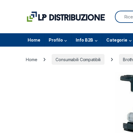
Skip to navigation
Skip to content
Search f
Home
Profilo
Info B2B
Categorie
Home
Consumabili Compatibili
Broth