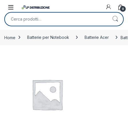
Skip to navigation
Skip to content
0
Cerca:
Home
Batterie per Notebook
Batterie Acer
Bat