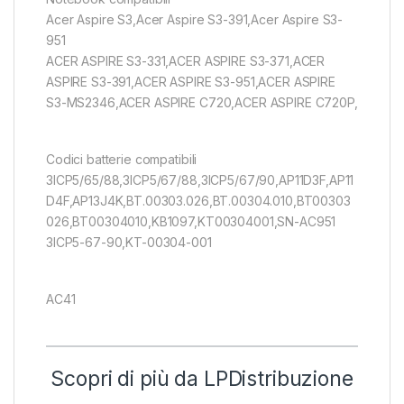
Acer Aspire S3,Acer Aspire S3-391,Acer Aspire S3-
951
ACER ASPIRE S3-331,ACER ASPIRE S3-371,ACER
ASPIRE S3-391,ACER ASPIRE S3-951,ACER ASPIRE
S3-MS2346,ACER ASPIRE C720,ACER ASPIRE C720P,
Codici batterie compatibili
3ICP5/65/88,3ICP5/67/88,3ICP5/67/90,AP11D3F,AP11
D4F,AP13J4K,BT.00303.026,BT.00304.010,BT00303
026,BT00304010,KB1097,KT00304001,SN-AC951
3ICP5-67-90,KT-00304-001
AC41
Scopri di più da LPDistribuzione