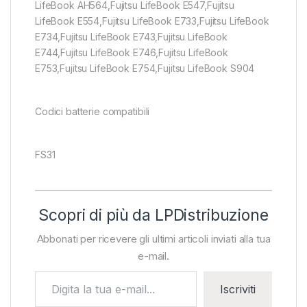
LifeBook AH564,Fujitsu LifeBook E547,Fujitsu
LifeBook E554,Fujitsu LifeBook E733,Fujitsu LifeBook
E734,Fujitsu LifeBook E743,Fujitsu LifeBook
E744,Fujitsu LifeBook E746,Fujitsu LifeBook
E753,Fujitsu LifeBook E754,Fujitsu LifeBook S904
Codici batterie compatibili
FS31
Scopri di più da LPDistribuzione
Abbonati per ricevere gli ultimi articoli inviati alla tua
e-mail.
Digita la tua e-mail...
Iscriviti