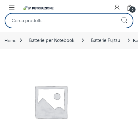
Skip to navigation
Skip to content
0
Cerca:
Home
Batterie per Notebook
Batterie Fujitsu
Ba