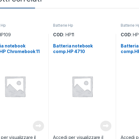
e Hp
Batterie Hp
Batterie H
 HP109
COD
: HP11
COD
: HP
ia notebook
Batteria notebook
Batteri
HP Chromebook 11
comp.HP 4710
comp.H
per visualizzare il
Accedi per visualizzare il
Accedi pe