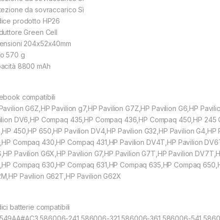
tezione da sovraccarico Sì
ice prodotto HP26
duttore Green Cell
ensioni 204x52x40mm
o 570 g
acità 8800 mAh
ebook compatibili
Pavilion G6Z,HP Pavilion g7,HP Pavilion G7Z,HP Pavilion G6,HP Pavi
ilion DV6,HP Compaq 435,HP Compaq 436,HP Compaq 450,HP 245 G1
,HP 450,HP 650,HP Pavilion DV4,HP Pavilion G32,HP Pavilion G4,HP
,HP Compaq 430,HP Compaq 431,HP Pavilion DV4T,HP Pavilion DV6T,
,HP Pavilion G6X,HP Pavilion G7,HP Pavilion G7T,HP Pavilion DV7T
,HP Compaq 630,HP Compaq 631,HP Compaq 635,HP Compaq 650,HP 
M,HP Pavilion G62T,HP Pavilion G62X
ci batterie compatibili
49AA#AC3,586006-241,586006-321,586006-361,586006-541,58600