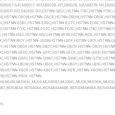
,586007-541,586007-851,586028-321,586028-341,588178-141,59355
,636631-001,640320-001,GSTNN-Q62C,HSTNN-178C,HSTNN-179C
0X,HSTNN-CBOW,HSTNN-CBOX,HSTNN-DB0W,HSTNN-DB0X,HSTN
7C,HSTNN-E08C,HSTNN-E09C,HSTNN-EO7C,HSTNN-EO8C,HSTNN-
C,HSTNN-FO1C,HSTNN-FO2C,HSTNN-FO3C,HSTNN-I78C,HSTNN-I7
C,HSTNN-I94C,HSTNN-I95C,HSTNN-IB0W,HSTNN-IB0X,HSTNN-IB0
OX,HSTNN-IBOY,HSTNN-LB0W,HSTNN-LB0X,HSTNN-LB0Y,HSTNN-L
OY,HSTNN-OB0X,HSTNN-OB0Y,HSTNN-OBOX,HSTNN-OBOY,HSTNN
9C,HSTNN-Q50C,HSTNN-Q51C,HSTNN-Q5OC,HSTNN-Q60C,HSTNN
4C,HSTNN-Q66C,HSTNN-Q68C,HSTNN-Q69C,HSTNN-Q70C,HSTNN
4C,HSTNN-UB0W,HSTNN-UB0X,HSTNN-UB0Y,HSTNN-UB1G,HSTNN
0W,HSTNN-XB0X,HSTNN-XB0Y,HSTNN-XB1E,HSTNN-XBOW,HSTNN
0W,HSTNN-YB0X,HSTNN-
OW,MU06,MU06XL,MU09,MU09083,MU09XL,MUO6,MUO6XL,MUO9,M
75B1,WD548AA,WD549AA,WD548AA#ABB,WD549AA#ABA,WD549AA
26