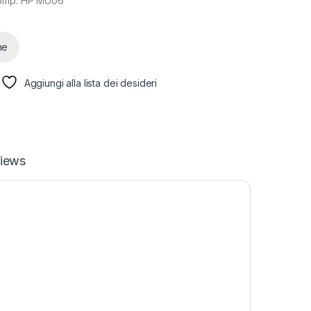
comp. HP MU06
ne
Aggiungi alla lista dei desideri
iews