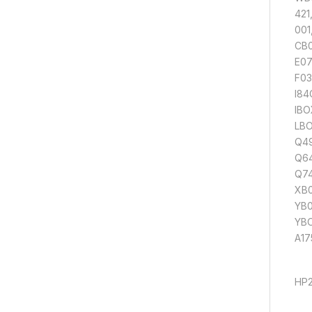
421
001
CB
E0
F03
I84
IB
LB
Q4
Q6
Q7
XB
YB
YB
A1
HP