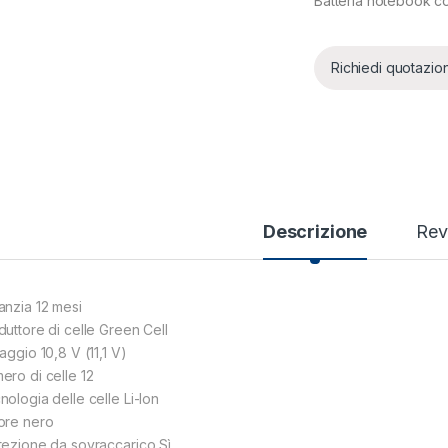
Batteria notebook 
Richiedi quotazio
Descrizione
Rev
anzia 12 mesi
duttore di celle Green Cell
aggio 10,8 V (11,1 V)
ero di celle 12
nologia delle celle Li-Ion
ore nero
tezione da sovraccarico Sì