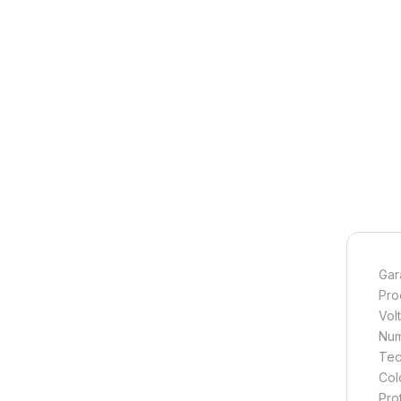
Gar
Pro
Volt
Num
Tec
Col
Pro