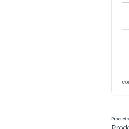
Digi
CO
Product s
Prodo