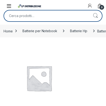
Skip to navigation
Skip to content
0
Cerca:
Home
Batterie per Notebook
Batterie Hp
Batte