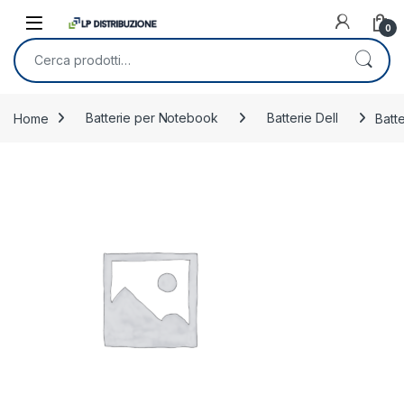
Skip to navigation
Skip to content
0
Cerca:
Home
Batterie per Notebook
Batterie Dell
Batt