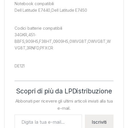
Notebook compatibili
Dell Latitude E7440,Dell Latitude E7450
Codici batterie compatibili
34GKR,451-
BBFS,909H5,F38HT,0909H5,0WVG8T,OWVG8T,W
VG8T,3RNFD,PFXCR
DE121
Scopri di più da LPDistribuzione
Abbonati per ricevere gli ultimi articoli inviati alla tua
e-mail.
Digita la tua e-mail...
Iscriviti