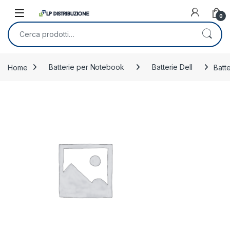
Skip to navigation
Skip to content
0
Cerca:
Home
Batterie per Notebook
Batterie Dell
Batt