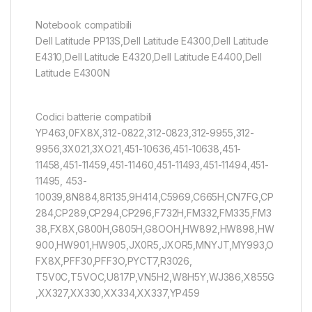
Notebook compatibili
Dell Latitude PP13S,Dell Latitude E4300,Dell Latitude
E4310,Dell Latitude E4320,Dell Latitude E4400,Dell
Latitude E4300N
Codici batterie compatibili
YP463,0FX8X,312-0822,312-0823,312-9955,312-
9956,3X021,3XO21,451-10636,451-10638,451-
11458,451-11459,451-11460,451-11493,451-11494,451-
11495, 453-
10039,8N884,8R135,9H414,C5969,C665H,CN7FG,CP
284,CP289,CP294,CP296,F732H,FM332,FM335,FM3
38,FX8X,G800H,G805H,G8OOH,HW892,HW898,HW
900,HW901,HW905,JX0R5,JXOR5,MNYJT,MY993,O
FX8X,PFF30,PFF3O,PYCT7,R3026,
T5V0C,T5VOC,U817P,VN5H2,W8H5Y,WJ386,X855G
,XX327,XX330,XX334,XX337,YP459