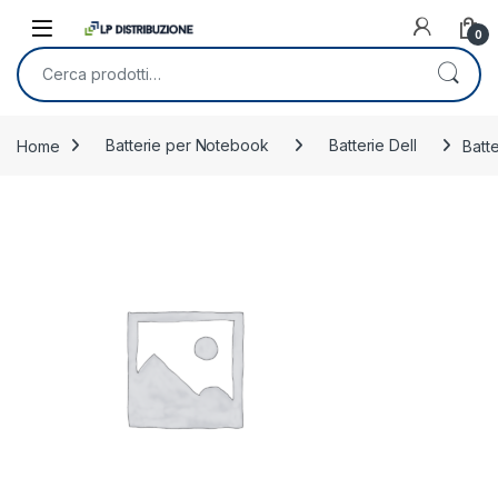
Skip to navigation
Skip to content
0
Cerca:
Home
Batterie per Notebook
Batterie Dell
Batt