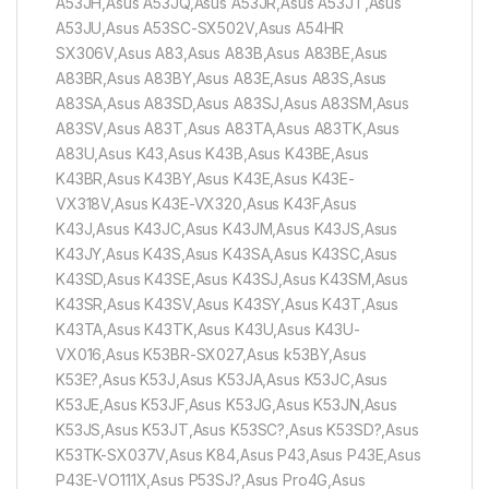
A53JH,Asus A53JQ,Asus A53JR,Asus A53JT,Asus
A53JU,Asus A53SC-SX502V,Asus A54HR
SX306V,Asus A83,Asus A83B,Asus A83BE,Asus
A83BR,Asus A83BY,Asus A83E,Asus A83S,Asus
A83SA,Asus A83SD,Asus A83SJ,Asus A83SM,Asus
A83SV,Asus A83T,Asus A83TA,Asus A83TK,Asus
A83U,Asus K43,Asus K43B,Asus K43BE,Asus
K43BR,Asus K43BY,Asus K43E,Asus K43E-
VX318V,Asus K43E-VX320,Asus K43F,Asus
K43J,Asus K43JC,Asus K43JM,Asus K43JS,Asus
K43JY,Asus K43S,Asus K43SA,Asus K43SC,Asus
K43SD,Asus K43SE,Asus K43SJ,Asus K43SM,Asus
K43SR,Asus K43SV,Asus K43SY,Asus K43T,Asus
K43TA,Asus K43TK,Asus K43U,Asus K43U-
VX016,Asus K53BR-SX027,Asus k53BY,Asus
K53E?,Asus K53J,Asus K53JA,Asus K53JC,Asus
K53JE,Asus K53JF,Asus K53JG,Asus K53JN,Asus
K53JS,Asus K53JT,Asus K53SC?,Asus K53SD?,Asus
K53TK-SX037V,Asus K84,Asus P43,Asus P43E,Asus
P43E-VO111X,Asus P53SJ?,Asus Pro4G,Asus