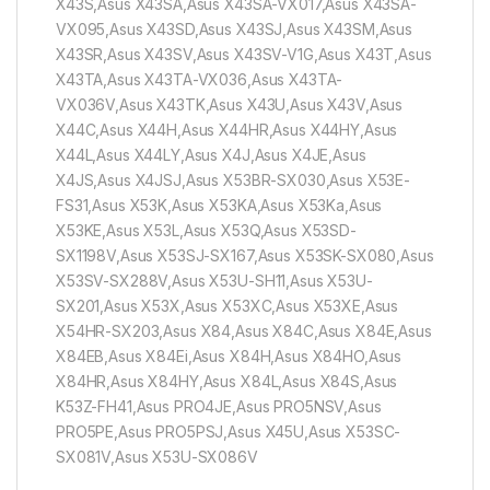
X43S,Asus X43SA,Asus X43SA-VX017,Asus X43SA-
VX095,Asus X43SD,Asus X43SJ,Asus X43SM,Asus
X43SR,Asus X43SV,Asus X43SV-V1G,Asus X43T,Asus
X43TA,Asus X43TA-VX036,Asus X43TA-
VX036V,Asus X43TK,Asus X43U,Asus X43V,Asus
X44C,Asus X44H,Asus X44HR,Asus X44HY,Asus
X44L,Asus X44LY,Asus X4J,Asus X4JE,Asus
X4JS,Asus X4JSJ,Asus X53BR-SX030,Asus X53E-
FS31,Asus X53K,Asus X53KA,Asus X53Ka,Asus
X53KE,Asus X53L,Asus X53Q,Asus X53SD-
SX1198V,Asus X53SJ-SX167,Asus X53SK-SX080,Asus
X53SV-SX288V,Asus X53U-SH11,Asus X53U-
SX201,Asus X53X,Asus X53XC,Asus X53XE,Asus
X54HR-SX203,Asus X84,Asus X84C,Asus X84E,Asus
X84EB,Asus X84Ei,Asus X84H,Asus X84HO,Asus
X84HR,Asus X84HY,Asus X84L,Asus X84S,Asus
K53Z-FH41,Asus PRO4JE,Asus PRO5NSV,Asus
PRO5PE,Asus PRO5PSJ,Asus X45U,Asus X53SC-
SX081V,Asus X53U-SX086V