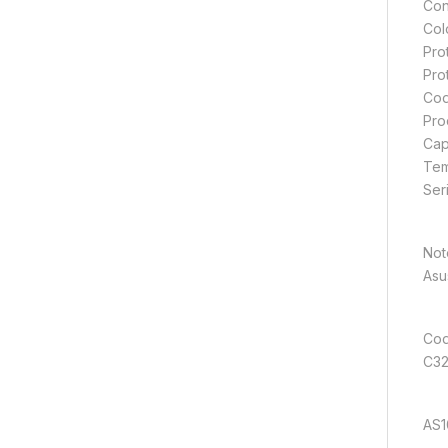
Con
Col
Pro
Pro
Cod
Pro
Cap
Tem
Ser
Not
Asu
Codi
C32
AS1