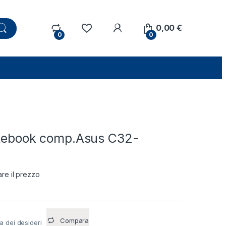
0,00
€
0
0
otebook comp.Asus C32-
are il prezzo
Compara
ta dei desideri