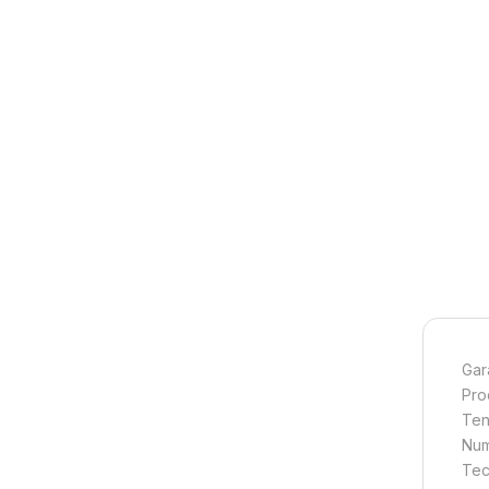
Gar
Pro
Ten
Num
Tec