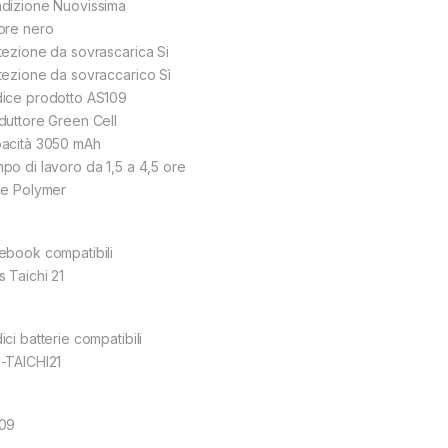
dizione Nuovissima
ore nero
tezione da sovrascarica Si
tezione da sovraccarico Sì
ice prodotto AS109
duttore Green Cell
acità 3050 mAh
po di lavoro da 1,5 a 4,5 ore
ie Polymer
ebook compatibili
s Taichi 21
ci batterie compatibili
-TAICHI21
09