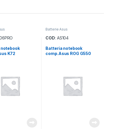
sus
Batterie Asus
S06PRO
COD
: AS104
a notebook
Batteria notebook
sus K72
comp.Asus ROG G550