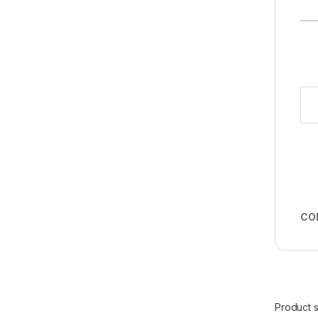
Digi
CO
Product s