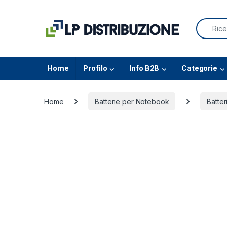
Skip to navigation
Skip to content
Search f
Home
Profilo
Info B2B
Categorie
Home
Batterie per Notebook
Batter