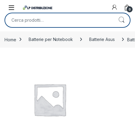
Skip to navigation
Skip to content
0
Cerca:
Home
Batterie per Notebook
Batterie Asus
Bat