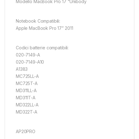
Modello MacBook Pro 17 “Unibody
Notebook Compatibili:
Apple MacBook Pro 17” 2011
Codici batterie compatibili:
020-7149-A
020-7149-A10
A1383
MC725LL-A
MC725T-A
MD311LL-A
MD311T-A
MD322LL-A
MD322T-A
AP20PRO