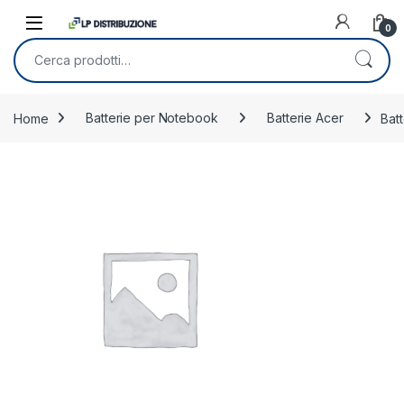
Skip to navigation
Skip to content
0
Cerca:
Home
Batterie per Notebook
Batterie Acer
Bat