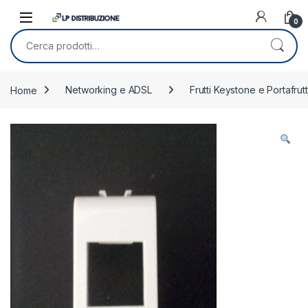
Skip to navigation
Skip to content
0
Cerca:
Home
Networking e ADSL
Frutti Keystone e Portafrutt