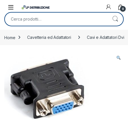
Skip to navigation
Skip to content
0
Cerca:
Home
Cavetteria ed Adattatori
Cavi e Adattatori Dvi